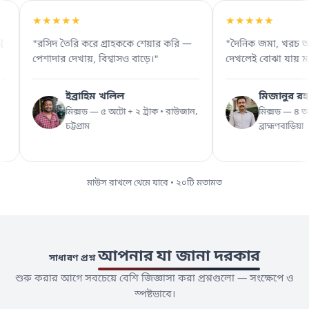
★★★★★
★★★★★
রসিদ তৈরি করে গ্রাহককে শেয়ার করি —
"দৈনিক জমা, খরচ আর লাভ — চ
েশাদার দেখায়, বিশ্বাসও বাড়ে।"
দেখলেই বোঝা যায় মাসটা কেমন
ইব্রাহিম খলিল
মিজানুর রহমান
মিক্সড — ৫ অটো + ২ ট্রাক • রাউজান,
মিক্সড — ৪ অটো + ৩ ট্রা
চট্টগ্রাম
ব্রাহ্মণবাড়িয়া
মাউস রাখলে থেমে যাবে • ২০টি মতামত
আপনার যা জানা দরকার
সাধারণ প্রশ্ন
শুরু করার আগে সবচেয়ে বেশি জিজ্ঞাসা করা প্রশ্নগুলো — সংক্ষেপে ও
স্পষ্টভাবে।