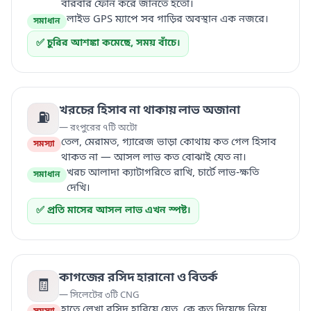
বারবার ফোন করে জানতে হতো।
লাইভ GPS ম্যাপে সব গাড়ির অবস্থান এক নজরে।
সমাধান
✅ চুরির আশঙ্কা কমেছে, সময় বাঁচে।
খরচের হিসাব না থাকায় লাভ অজানা
⛽
— রংপুরের ৭টি অটো
তেল, মেরামত, গ্যারেজ ভাড়া কোথায় কত গেল হিসাব
সমস্যা
থাকত না — আসল লাভ কত বোঝাই যেত না।
খরচ আলাদা ক্যাটাগরিতে রাখি, চার্টে লাভ-ক্ষতি
সমাধান
দেখি।
✅ প্রতি মাসের আসল লাভ এখন স্পষ্ট।
কাগজের রসিদ হারানো ও বিতর্ক
🧾
— সিলেটের ৩টি CNG
হাতে লেখা রসিদ হারিয়ে যেত, কে কত দিয়েছে নিয়ে