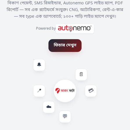
বিকাশ পেমেন্ট, SMS রিমাইন্ডার, Autonemo GPS লাইভ ম্যাপ, PDF
রিপোর্ট — সব এক প্ল্যাটফর্মে সংযুক্ত। CNG, অটোরিকশা, রেন্ট-এ-কার
— সব type এক ড্যাশবোর্ডে; ১০০+ গাড়ি লাইভ ম্যাপে দেখুন।
Powered by
ফিচার দেখুন
🔔
📄
📍
💳
☁️
💬