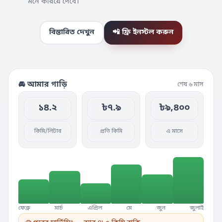
মনে করিয়ে দেবে।
বিস্তারিত দেখুন
📲 ফ্রি ইনস্টল করুন
🚘 আমার গাড়ি
শেষ ৬ মাস
১৪.২
৳৭.৯
৳৯,৪০০
কিমি/লিটার
প্রতি কিমি
এ মাসে
ফেব্রু
মার্চ
এপ্রিল
মে
জুন
জুলাই