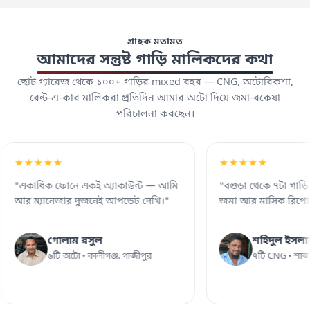
গ্রাহক মতামত
আমাদের সন্তুষ্ট গাড়ি মালিকদের কথা
ছোট গ্যারেজ থেকে ১০০+ গাড়ির mixed বহর — CNG, অটোরিকশা,
রেন্ট-এ-কার মালিকরা প্রতিদিন আমার অটো দিয়ে জমা-বকেয়া
পরিচালনা করছেন।
★★★★★
★★★★
 — আমি
"একাধিক ফোনে একই অ্যাকাউন্ট — আমি
"বগুড়া থে
খি।"
আর ম্যানেজার দুজনেই আপডেট দেখি।"
জমা আর মাস
গোলাম রসুল
শহ
ী
৬টি অটো • কালীগঞ্জ, গাজীপুর
৭টি