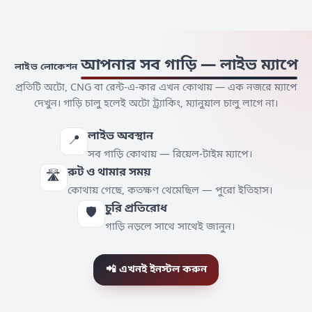
আপনার সব গাড়ি — লাইভ ম্যাপে
লাইভ লোকেশন
প্রতিটি অটো, CNG বা রেন্ট-এ-কার এখন কোথায় — এক নজরে ম্যাপে
দেখুন। গাড়ি চালু হলেই অটো ট্র্যাকিং, ম্যানুয়াল চালু লাগে না।
লাইভ অবস্থান
📍
সব গাড়ি কোথায় — রিয়েল-টাইম ম্যাপে।
রুট ও থামার সময়
🛣️
কোথায় গেছে, কতক্ষণ থেমেছিল — পুরো ইতিহাস।
চুরি প্রতিরোধ
🛡️
গাড়ি নড়লে সাথে সাথেই জানুন।
📲 এখনই ইনস্টল করুন