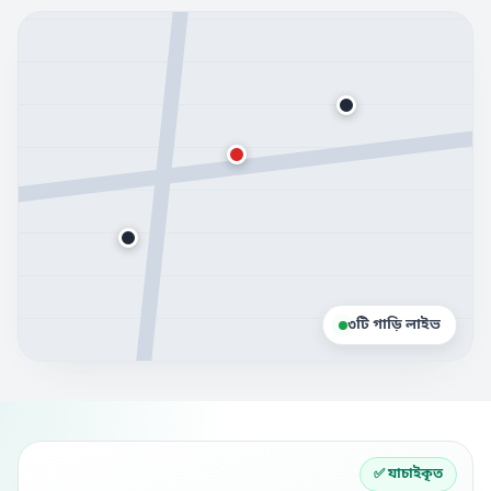
৩টি গাড়ি লাইভ
✅ যাচাইকৃত