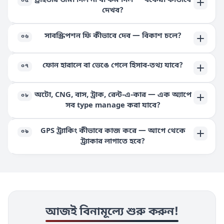
ড্রাইভার জমা দিল না বা কম দিল — বকেয়া কীভাবে
০৫
দেখব?
সাবস্ক্রিপশন ফি কীভাবে দেব — বিকাশ চলে?
০৬
ফোন হারালে বা ভেঙে গেলে হিসাব-তথ্য যাবে?
০৭
অটো, CNG, বাস, ট্রাক, রেন্ট-এ-কার — এক অ্যাপে
০৮
সব type manage করা যাবে?
GPS ট্র্যাকিং কীভাবে কাজ করে — আগে থেকে
০৯
ট্র্যাকার লাগাতে হবে?
আজই বিনামূল্যে শুরু করুন!