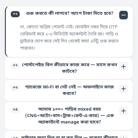
শুরু করতে কী লাগবে? আগে টাকা দিতে হবে?
০১
না, কোনো অগ্রিম পেমেন্ট নেই। মোবাইল নম্বর দিয়ে OTP
ভেরিফাই করে ২–৩ মিনিটেই অ্যাকাউন্ট তৈরি হয়। গাড়ি ও
ড্রাইভার যোগ করে সেই দিন থেকেই জমা এন্ট্রি শুরু করতে
পারবেন।
পোস্টপেইড বিল কীভাবে কাজ করে — মাসে কখন
০২
কাটবে?
গ্যারেজে Wi-Fi বা নেট নেই — অফলাইনে কাজ
০৩
করবে?
আমার ১০০+ গাড়ির mixed বহর
০৪
(CNG+অটো+বাস+ট্রাক+রেন্ট-এ-কার) — এক
অ্যাকাউন্টে manage করা যাবে?