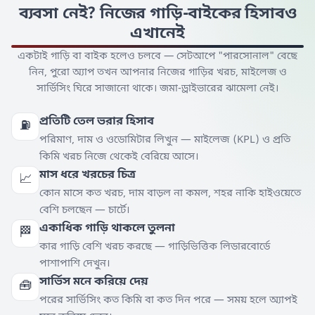
ব্যবসা নেই? নিজের গাড়ি-বাইকের হিসাবও
এখানেই
একটাই গাড়ি বা বাইক হলেও চলবে — সেটআপে "পারসোনাল" বেছে
নিন, পুরো অ্যাপ তখন আপনার নিজের গাড়ির খরচ, মাইলেজ ও
সার্ভিসিং ঘিরে সাজানো থাকে। জমা-ড্রাইভারের ঝামেলা নেই।
প্রতিটি তেল ভরার হিসাব
⛽
পরিমাণ, দাম ও ওডোমিটার লিখুন — মাইলেজ (KPL) ও প্রতি
কিমি খরচ নিজে থেকেই বেরিয়ে আসে।
মাস ধরে খরচের চিত্র
📈
কোন মাসে কত খরচ, দাম বাড়ল না কমল, শহর নাকি হাইওয়েতে
বেশি চলছেন — চার্টে।
একাধিক গাড়ি থাকলে তুলনা
🏁
কার গাড়ি বেশি খরচ করছে — গাড়িভিত্তিক লিডারবোর্ডে
পাশাপাশি দেখুন।
সার্ভিস মনে করিয়ে দেয়
🧰
পরের সার্ভিসিং কত কিমি বা কত দিন পরে — সময় হলে অ্যাপই