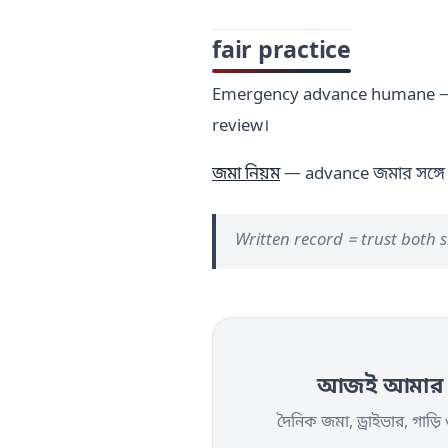
fair practice
Emergency advance humane — b
review।
জমা নিয়ম
— advance জমার সঙ্গে
Written record = trust both s
আজই আমার অট
দৈনিক জমা, ড্রাইভার, গাড