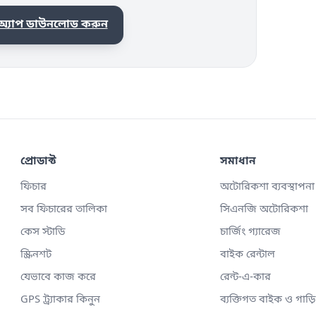
 অ্যাপ ডাউনলোড করুন
প্রোডাক্ট
সমাধান
ফিচার
অটোরিকশা ব্যবস্থাপনা
সব ফিচারের তালিকা
সিএনজি অটোরিকশা
কেস স্টাডি
চার্জিং গ্যারেজ
স্ক্রিনশট
বাইক রেন্টাল
যেভাবে কাজ করে
রেন্ট-এ-কার
GPS ট্র্যাকার কিনুন
ব্যক্তিগত বাইক ও গাড়ি