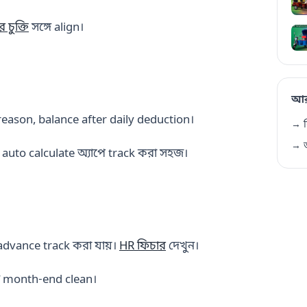
র চুক্তি
সঙ্গে align।
আর
reason, balance after daily deduction।
→ ফ
→ আ
uto calculate অ্যাপে track করা সহজ।
advance track করা যায়।
HR ফিচার
দেখুন।
ে month-end clean।