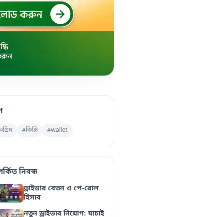
াগ
গ্রিম
#কিস্তি
#wallet
পর্কিত নিবন্ধ
ড্রাইভার বেতন ও পে-রোল
হিসাব
নতুন ড্রাইভার নিয়োগ: যাচাই