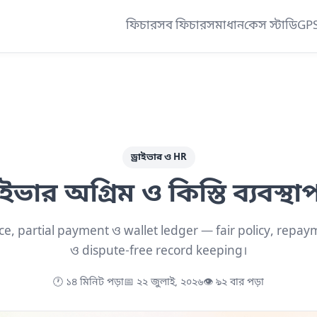
ফিচার
সব ফিচার
সমাধান
কেস স্টাডি
GPS 
ড্রাইভার ও HR
রাইভার অগ্রিম ও কিস্তি ব্যবস্থা
nce, partial payment ও wallet ledger — fair policy, repa
ও dispute-free record keeping।
🕐 ১৪ মিনিট পড়া
📅 ২২ জুলাই, ২০২৬
👁 ৯২ বার পড়া