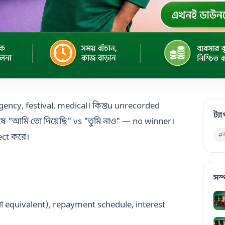
ncy, festival, medical। কিন্তu unrecorded
ট্য
ষে "আমি তো দিয়েছি" vs "তুমি নাও" — no winner।
#অ
ect করে।
সম্
 equivalent), repayment schedule, interest