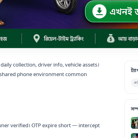
ily collection, driver info, vehicle assets।
ট্য
; shared phone environment common
#
সম্
ner verified। OTP expire short — intercept