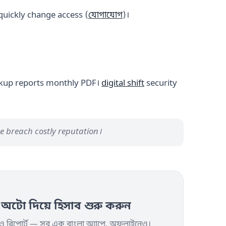
quickly change access (
যোগাযোগ
)।
ckup reports monthly PDF।
digital shift
security
ne breach costly reputation।
ো দিয়ে হিসাব শুরু করুন
়ি ও রিপোর্ট — সব এক বাংলা অ্যাপে, অফলাইনেও।