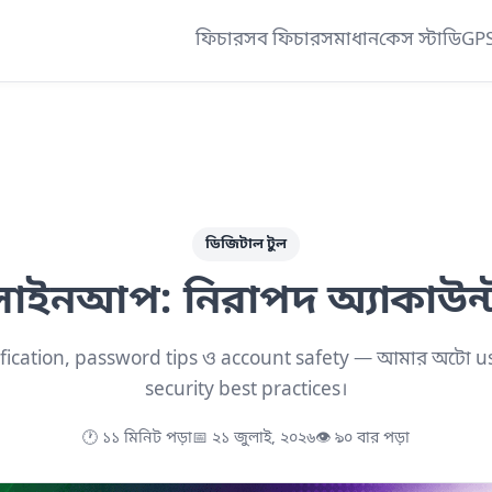
ফিচার
সব ফিচার
সমাধান
কেস স্টাডি
GPS 
ডিজিটাল টুল
াইনআপ: নিরাপদ অ্যাকাউন্
fication, password tips ও account safety — আমার অটো us
security best practices।
🕐 ১১ মিনিট পড়া
📅 ২১ জুলাই, ২০২৬
👁 ৯০ বার পড়া