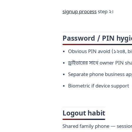
signup process
step ২।
Password / PIN hyg
Obvious PIN avoid (১২৩৪, bi
ড্রাইভারের সাথে owner PIN sh
Separate phone business ap
Biometric if device support
Logout habit
Shared family phone — session