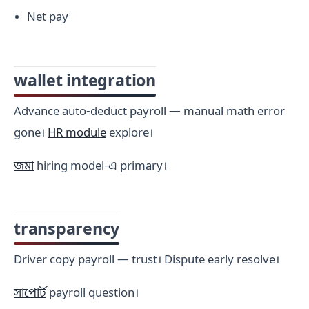
Net pay
wallet integration
Advance auto-deduct payroll — manual math error
gone।
HR module
explore।
জমা
hiring model-এ primary।
transparency
Driver copy payroll — trust। Dispute early resolve।
সাপোর্ট
payroll question।