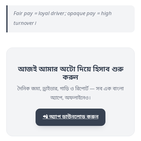
Fair pay = loyal driver; opaque pay = high
turnover।
আজই আমার অটো দিয়ে হিসাব শুরু
করুন
দৈনিক জমা, ড্রাইভার, গাড়ি ও রিপোর্ট — সব এক বাংলা
অ্যাপে, অফলাইনেও।
📲 অ্যাপ ডাউনলোড করুন