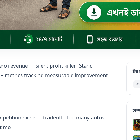
ro revenue — silent profit killer। Stand
ট্য
ng + metrics tracking measurable improvement।
#e
সম্
mpetition niche — tradeoff। Too many autos
time।