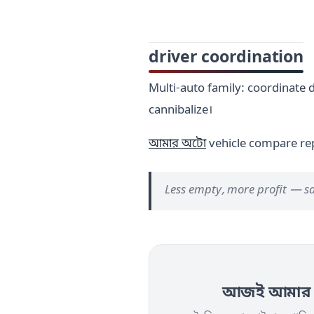
driver coordination
Multi-auto family: coordinate 
cannibalize।
আমার অটো
vehicle compare re
Less empty, more profit — sa
আজই আমার অট