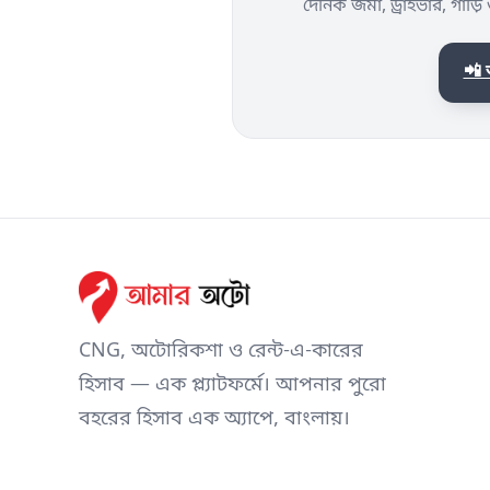
দৈনিক জমা, ড্রাইভার, গাড
📲
CNG, অটোরিকশা ও রেন্ট-এ-কারের
হিসাব — এক প্ল্যাটফর্মে। আপনার পুরো
বহরের হিসাব এক অ্যাপে, বাংলায়।