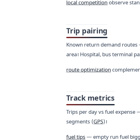
local competition
observe stan
Trip pairing
Known return demand routes 
area। Hospital, bus terminal pa
route optimization
complemen
Track metrics
Trips per day vs fuel expense —
segments (
GPS
)।
fuel tips
— empty run fuel bigg