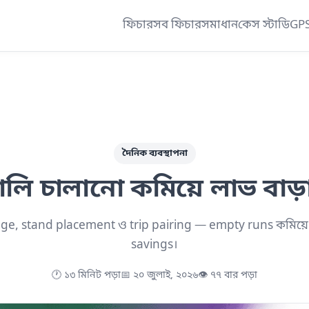
ফিচার
সব ফিচার
সমাধান
কেস স্টাডি
GPS 
দৈনিক ব্যবস্থাপনা
ালি চালানো কমিয়ে লাভ বাড়
ge, stand placement ও trip pairing — empty runs কমিয়ে 
savings।
🕐 ১৩ মিনিট পড়া
📅 ২০ জুলাই, ২০২৬
👁 ৭৭ বার পড়া