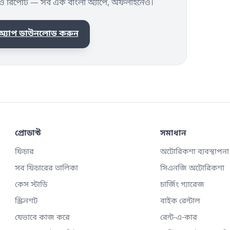
়ি ও রিপোর্ট — সব এক বাংলা অ্যাপে, অফলাইনেও।
 অ্যাপ ডাউনলোড করুন
প্রোডাক্ট
সমাধান
ফিচার
অটোরিকশা ব্যবস্থাপনা
সব ফিচারের তালিকা
সিএনজি অটোরিকশা
কেস স্টাডি
চার্জিং গ্যারেজ
স্ক্রিনশট
বাইক রেন্টাল
যেভাবে কাজ করে
রেন্ট-এ-কার