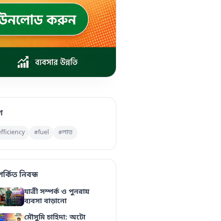
াগ
fficiency
#fuel
#লাভ
পর্কিত নিবন্ধ
যাত্রী সম্পর্ক ও পুনরায়
ব্যবসা বাড়ানো
মৌসুমি চাহিদা: অটো