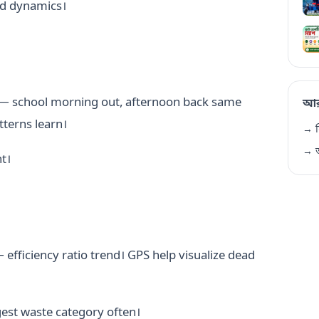
d dynamics।
— school morning out, afternoon back same
আর
tterns learn।
→ ফ
→ আ
t।
 efficiency ratio trend। GPS help visualize dead
est waste category often।