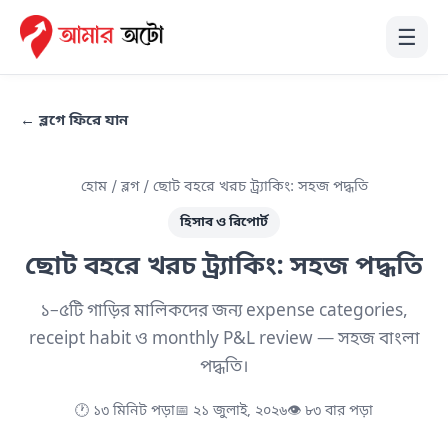
☰
← ব্লগে ফিরে যান
হোম
/
ব্লগ
/ ছোট বহরে খরচ ট্র্যাকিং: সহজ পদ্ধতি
হিসাব ও রিপোর্ট
ছোট বহরে খরচ ট্র্যাকিং: সহজ পদ্ধতি
১–৫টি গাড়ির মালিকদের জন্য expense categories,
receipt habit ও monthly P&L review — সহজ বাংলা
পদ্ধতি।
🕐 ১৩ মিনিট পড়া
📅 ২১ জুলাই, ২০২৬
👁 ৮৩ বার পড়া