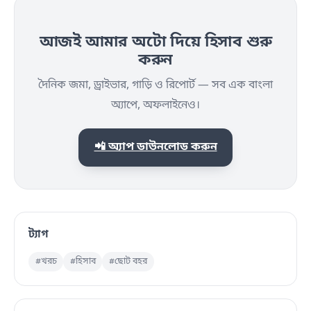
আজই আমার অটো দিয়ে হিসাব শুরু
করুন
দৈনিক জমা, ড্রাইভার, গাড়ি ও রিপোর্ট — সব এক বাংলা
অ্যাপে, অফলাইনেও।
📲 অ্যাপ ডাউনলোড করুন
ট্যাগ
#খরচ
#হিসাব
#ছোট বহর