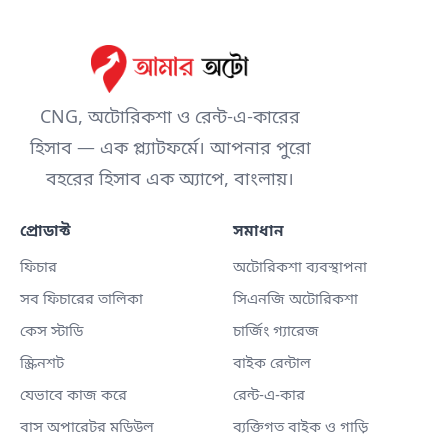
CNG, অটোরিকশা ও রেন্ট-এ-কারের
হিসাব — এক প্ল্যাটফর্মে। আপনার পুরো
বহরের হিসাব এক অ্যাপে, বাংলায়।
প্রোডাক্ট
সমাধান
ফিচার
অটোরিকশা ব্যবস্থাপনা
সব ফিচারের তালিকা
সিএনজি অটোরিকশা
কেস স্টাডি
চার্জিং গ্যারেজ
স্ক্রিনশট
বাইক রেন্টাল
যেভাবে কাজ করে
রেন্ট-এ-কার
বাস অপারেটর মডিউল
ব্যক্তিগত বাইক ও গাড়ি